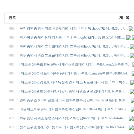
번호
제 목
운전경력증명서위조Ｎ큐넷대리시험『ㅋㅏ톡 :hop67텔레:+8210-57…
889
박사학위증제작Ｎ대리시험『ㅋㅏ톡 :hop67텔레:+8210-5764-4481…
888
학력증명서제작〓컴활대리시험〓톡상담hop67텔레:+8210-5764-448…
887
학위증명서위조〓토플대리시험〓톡상담hop67텔레:+8210-5764-448…
886
[위조수정]종합병원진단서제작&편입대리시험↔톡ID:bxm22&톡친추…
885
[위조수정]성적표제작#수능대리시험↔톡ID:bxm22&톡친추01080394…
884
[위조수정]건강보험자격득실확인서위조★토플대리시험「ㅋㅏ톡상…
883
[위조수정]원천징수지방세납세증명서위조★편입대리시험Ｎ톡ID:b…
882
면허증위조∋아이엘츠대리시험∋톡친추상담01075182743텔레+8210…
881
여권위조∋수능대리시험∋톡친추상담01075182743텔레+8210574882…
880
학위증명서위조♨텝스대리시험♂톡상담hop67텔레:+8210-5764-448…
879
성적표위조♨한국어능력대리시험♂톡상담hop67텔레:+8210-5764-4…
878