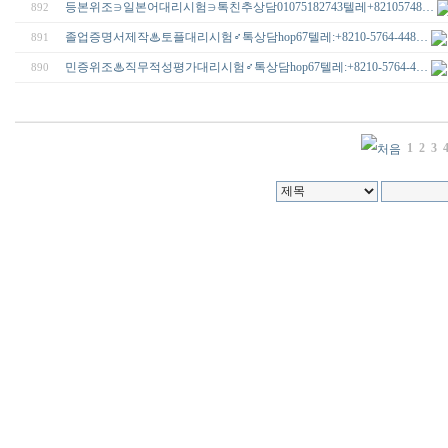
등본위조∋일본어대리시험∋톡친추상담01075182743텔레+82105748…
892
졸업증명서제작♨토플대리시험♂톡상담hop67텔레:+8210-5764-448…
891
민증위조♨직무적성평가대리시험♂톡상담hop67텔레:+8210-5764-4…
890
1
2
3