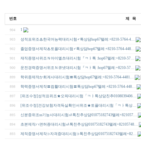
번호
제 목
1
904
성적표위조♨한국어능력대리시험♂톡상담hop67텔레:+8210-5764-4…
903
졸업증명서제작♨토플대리시험♂톡상담hop67텔레:+8210-5764-448…
902
재직증명서위조Ｎ아이엘츠대리시험『ㅋㅏ톡 :hop67텔레:+8210-57…
901
운전경력증명서위조Ｎ큐넷대리시험『ㅋㅏ톡 :hop67텔레:+8210-57…
900
학위증제작か회계사대리시험〓톡상담hop67텔레:+8210-5764-4481…
899
학력증명서제작〓컴활대리시험〓톡상담hop67텔레:+8210-5764-448…
898
[위조수정]성적표위조★오픽대리시험「ㅋㅏ톡상담친추0108039406…
897
[위조수정]건강보험자격득실확인서위조★토플대리시험「ㅋㅏ톡상…
896
신분증위조ш기능사대리시험㎁톡친추상담01075182743텔레+821057…
895
초본제작ハ면허증대리시험㎁톡친추상담01075182743텔레+82105748…
894
제적증명서제작∋자격증대리시험∋톡친추상담01075182743텔레+82…
893