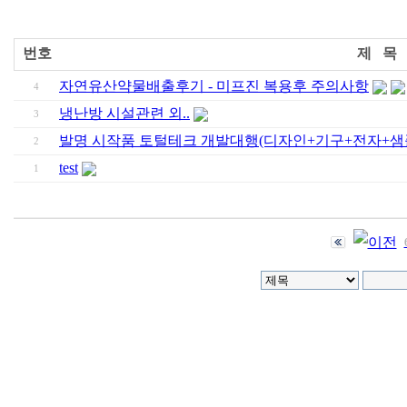
번호
제 목
자연유산약물배출후기 - 미프진 복용후 주의사항
4
냉난방 시설관련 외..
3
발명 시작품 토털테크 개발대행(디자인+기구+전자+샘
2
test
1