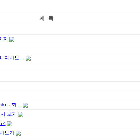
제 목
페이지
라마 다시보…
i) - 최…
다시 보기
 4
 다시보기