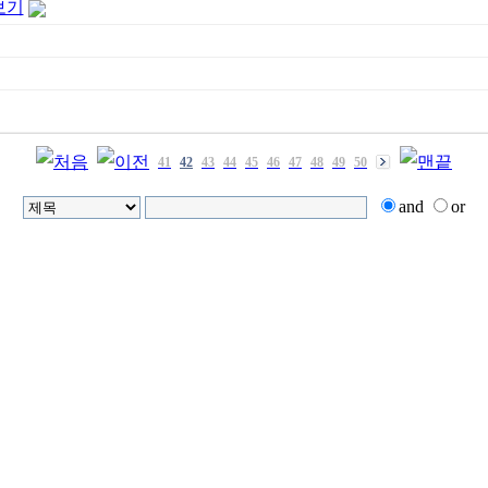
보기
41
42
43
44
45
46
47
48
49
50
and
or