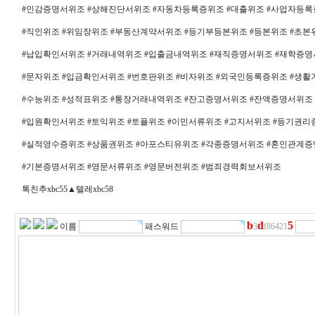
#인감증명서위조 #상해진단서위조 #자동차등록증위조 #대출위조 #사업자등록
#직인위조 #위임장위조 #부동산계약서위조 #등기부등본위조 #등본위조 #초본
#납입확인서위조 #거래내역위조 #입출금내역위조 #재직증명서위조 #재학증명
#문자위조 #입금확인서위조 #번호판위조 #비자위조 #외국인등록증위조 #생
#수능위조 #성적표위조 #통장거래내역위조 #잔고증명서위조 #잔액증명서위조
#입원확인서위조 #토익위조 #토플위조 #이민서류위조 #고지서위조 #등기권리
#실적영수증위조 #상품권위조 #아포스티유위조 #각종증명서위조 #혼인관계증
#기본증명서위조 #영문서류위조 #영문버전위조 #범죄경력회보서위조
톡친추xbc55▲텔레xbc58
b
d
5
이름
패스워드
3
f86421