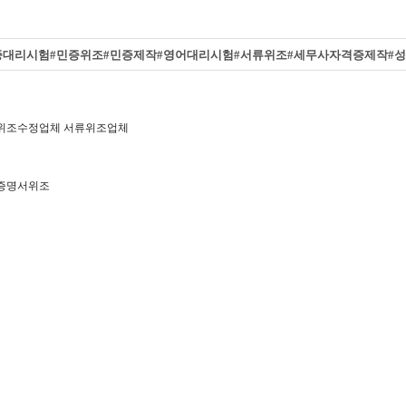
 자격증대리시험#민증위조#민증제작#영어대리시험#서류위조#세무사자격증제작#
증 위조수정업체 서류위조업체
증명서위조