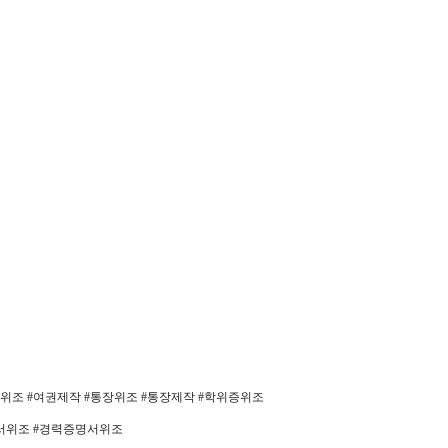
조 #여권제작 #통장위조 #통장제작 #학위증위조
인서위조 #경력증명서위조