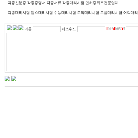
각종신분증 각종증명서 각종서류 각종대리시험 면허증위조전문업체
각종대리시험 텝스대리시험 수능대리시험 토익대리시험 토플대리시험 어학대
f
4
5
이름
패스워드
01f
b85
5