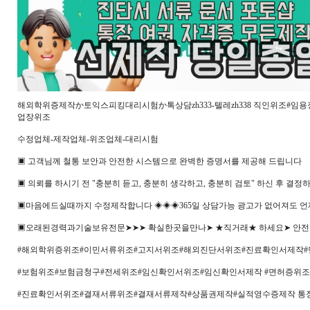
해외학위증제작か토익스피킹대리시험か톡상담zh333-텔레zh338 직인위조#
업장위조
수정업체-제작업체-위조업체-대리시험
▣ 고객님께 철통 보안과 안전한 시스템으로 완벽한 증명서를 제공해 드립니다
▣ 의뢰를 하시기 전 "충분히 듣고, 충분히 생각하고, 충분히 검토" 하신 후 결정
▣마음에드실때까지 수정제작합니다 ◈◈◈365일 상담가능 광고가 없어져도 언
▣오래된경력과기술보유전문➤➤➤ 확실한곳을만나➤ ★직거래★ 하세요➤ 안전
#해외학위증위조#이민서류위조#고지서위조#해외진단서위조#진료확인서제작
#보험위조#보험금청구#전세위조#임신확인서위조#임신확인서제작 #면허증위조
#진료확인서위조#결재서류위조#결재서류제작#상품권제작#실적영수증제작 통