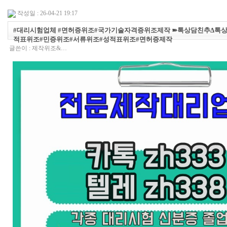
작성일 : 26-04-21 19:17
#대리시험업체 #면허증위조#국가기술자격증위조제작 ➽톡상담친추Δ톡상담
적표위조#민증위조#서류위조#성적표위조#면허증제작
글쓴이 :
제작위조&…