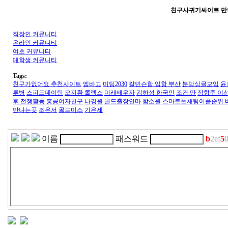
친구사귀기싸이트 만
직장인 커뮤니티
온라인 커뮤니티
여초 커뮤니티
대학생 커뮤니티
Tags:
친구가없어요 추천사이트
엠바고
미팅2030
칼빈슨함 입항 부산
분당싱글모임
윤
투병
스피드데이팅
오지환 롤렉스
미­래­배­우­자
김하성 한국인
조건 만
장항준 이
후 전쟁활동
홍­콩­여­자­친­구
나경원
골드출장안마
함소원
스마트폰채팅어플순위 
만나는곳
조은서
골드미스
기은세
이름
패스워드
b
2ef
5