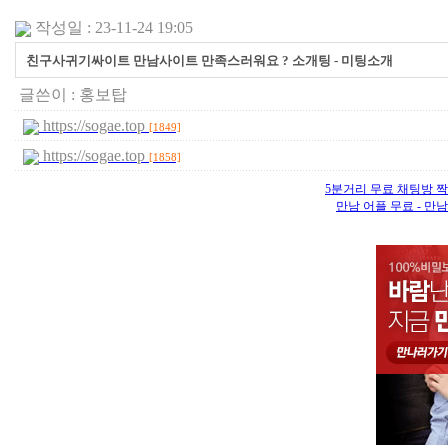
작성일 : 23-11-24 19:05
친구사귀기싸이트 만남사이트 만족스러워요 ? 소개팅 - 미­팅­소­개
글쓴이 :
홍보탑
https://sogae.top
[1849]
https://sogae.top
[1858]
5분거리 무료 채팅방 짝
만남 어플 무료 - 만남 어플