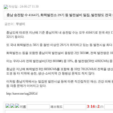
작성일 : 24-06-27 11:30
충남 송전탑 수 4164기, 화력발전소 29기 등 발전설비 밀집, 발전량도 전국 
글쓴이 :
무성이
충남도에 따르면 지난해 기준 충남지역 내 송전탑 수는 모두 4164기로 전국 4만 175
321기 등이다.
또 국내 화력발전소 58기 중 절반 이상인 29기가 위치하고 있는 등 발전시설 최다
화력발전소 등을 포함한 충남지역 발전설비 용량은 2만 5831㎿, 전력 발전량은 10만
이는 우리나라 전체 발전설비(13만 8018㎿) 중 19%, 총 발전량(59만 4392GWh)
충남은 지난해 화력발전 8만 8859GWh를 포함해 총 10만 7812GWh의 전력을 생
도권 등 타 지역에 송전, 생산-소비지역 간 형평성 문제도 적지 않다.
이처럼 충남지역에서는 밀집된 발전시설 등에 따른 직간접적인 재산, 건강 피해 등
등 각종 문제가 이어지고 있다.
http://naver.me/xag2HfGd
3
1
4
2
이름
패스워드
1
de
a8b