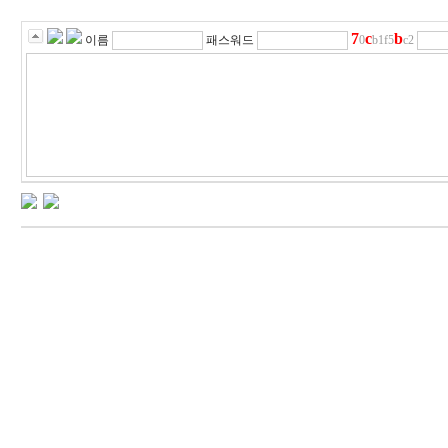
7
c
b
이름
패스워드
0
b1f5
c2