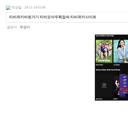
작성일 : 24-11-14 03:04
티비위키바로가기 티비모아우회접속 티비위키사이트
글쓴이 :
무성이