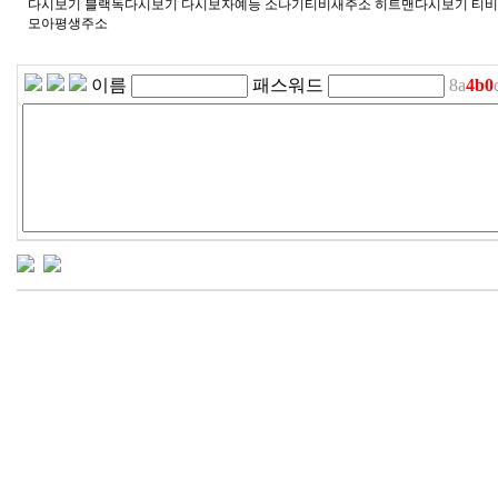
다시보기 블랙독다시보기 다시보자예능 소나기티비새주소 히트맨다시보기 티비
모아평생주소
이름
패스워드
8a
4
b
0