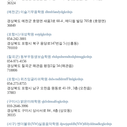
36324
(예천군) 이슬기무용학원 dltmfrlandydgkrdnjs
경상북도 예천군 호명면 새움3로 60-4 , 메디컬 빌딩 705호 (호명면)
36849
(포항시) 대성학원 eotjdgkrdnjs
054-242-3001
경상북도 포항시 북구 용당로147번길 5 (신흥동)
791010
(칠곡군) 동부우등생보습학원 ehdqndnemdtodqhtmqgkrdnjs
054-971-4156
경상북도 칠곡군 왜관읍 평장2길 54 (왜관읍)
718806
(포항시) 위즈잉글리쉬학원 dnlwmdldrmfFltnlgkrdnjs
054-273-8755
경상북도 포항시 남구 오천읍 원동로 41-19 , 3층 (오천읍)
37883
(구미시) 밝은미래학원 qkfrdmsalfogkrdnjs
010-2646-3996
경상북도 구미시 상사서로 84 , 4층 (상모동)
39335
(서구) 엔더블유(NW)실용음악학원 dpsejqmfdb(NW)tlfdyddmadkrgkrdnjs