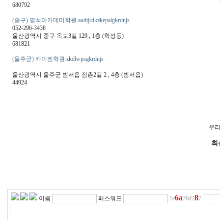
680792
(중구) 명석아카데미학원 audtjrdkzkepalgkrdnjs
052-296-3438
울산광역시 중구 옥교3길 129 , 1층 (학성동)
681821
(울주군) 카이젠학원 zkdlwpsgkrdnjs
울산광역시 울주군 범서읍 점촌2길 2 , 4층 (범서읍)
44924
우리
최
6
a
8
이름
패스워드
1e
76d2
7