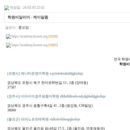
작성일 : 24-02-05 22:42
학원비알리미 - 케이알좀
글쓴이 :
홍보탑
https://academy.krzom.org
[1920]
https://academy.krzom.org
[1885]
전국 학원
학원비
(포항시) 제니타운영어학원 wpslxkdnsduddjgkrdnjs
경상북도 포항시 북구 천마로89번길 13 , 2층 (양덕동)
37587
(경주시) 이아이이경주용황어학원 dldkdldlrudwndydghkddjgkrdnjs
경상북도 경주시 용황구획4길 41 , 2층 (용강동, CM빌딩)
38069
(울진군) 피아노포르테학원 vldkshvhfmxpgkrdnjs
경상북도 울진군 울진읍 읍내8길 17-3 , 2층 (울진읍, 연호체육관)