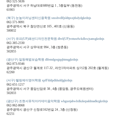
062-521-5636
광주광역시 서구 하남대로680번길 1 , 3층일부 (동천동)
61903
(북구) 눈높이러닝센터신용학원 snsshvdlfjsldtpsxjtlsdydgkrdnjs
062-571-9091
광주광역시 북구 첨단연신로 105 , 401호 (신용동)
500832
(서구) 유피(UP)패션디자인전문학원 dbvl(UP)votuselwkdlswjsansgkrdnjs
062-385-2330
광주광역시 서구 상무대로 994 , 3층 (쌍촌동)
502855
(광산구) 일등해법보습학원 dlfemdgoqjqqhtmqgkrdnjs
062-973-9346
광주광역시 광산구 월계로 117-32 , 라인1차아파트 상가2동 202호 (월계동)
62260
(서구) 텔링에이영어학원 xpfFlddpdlduddjgkrdnjs
062-651-1217
광주광역시 서구 풍암신암로 38 , 4층 (풍암동, 광주도예원센터)
502833
(광산구) 조현서뮤직아카데미음악학원 whgustjabwlrdkzkepaldmadkrgkrdnjs
062-962-8068
광주광역시 광산구 신창로162번길 24 , 3층 (신창동)
62251