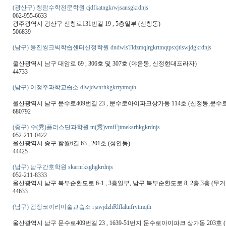
(광산구) 청람수학전문학원 cjdfkatngkrwjsansgkrdnjs
062-955-6633
광주광역시 광산구 신창로131번길 19 , 5층일부 (신창동)
506839
(남구) 웅진씽크빅학습센터신정학원 dndwlsTldzmqlrgkrtmqtpsxjtlswjdgkrdnjs
울산광역시 남구 대암로 69 , 306호 및 307호 (야음동, 신정현대프라자)
44733
(남구) 이정주과학교습소 dlwjdwnrhkgkrrytmqth
울산광역시 남구 문수로409번길 23 , 문수로아이파크상가동 114호 (신정동,문
680792
(중구) 수(秀)플러스단과학원 tn(秀)vmfFjtmeksrhkgkrdnjs
052-211-0422
울산광역시 중구 함월6길 63 , 201호 (성안동)
44425
(남구) 남구간호학원 skarnrksghgkrdnjs
052-211-8333
울산광역시 남구 북부순환도로 6-1 , 3층일부, 남구 북부순환도로 8, 2층,3층 (무거
44633
(남구) 검정코끼리미술교습소 rjawjdzhRlflaltnfrytmqth
울산광역시 남구 문수로409번길 23 , 1639-51번지 문수로아이파크 상가동 203