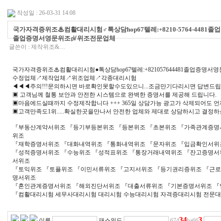
작성일 : 26-03-31 14:08
국가자격증위조♨컴활대리시험♂톡상담hop67텔레:+8210-5764-
졸업증명서영문위조㎴위조전문업체
글쓴이 :
제작위조&…
국가자격증위조♨컴활대리시험●톡상담hop67텔레:+821057644481졸업
수정업체↗제작업체↗위조업체↗각종대리시험
◀◀◀주의!!!문의하시면 바로확인못할수도있으니...조금만기다리시면 답변드립니다
▣ 고객님께 철통 보안과 안전한 시스템으로 완벽한 증명서를 제공해 드립니다.
▣마음에드실때까지 수정제작합니다 +++ 365일 상담가능 광고가 삭제되어도 
▣고객만족도1위.....확실한곳을만나서 안전한 업체와 제대로 상담하시고 결정하
『부동산계약서위조 『등기부등본위조 『등본위조 『초본위조 『가족관계증명
위조
『재학증명서위조 『대화내역위조 『통화내역위조 『문자위조 『입금확인서위
『성적증명서위조 『수능위조 『성적표위조 『통장거래내역위조 『잔고증명서
서위조
『토익위조 『토플위조 『이민서류위조 『고지서위조 『등기권리증위조 『근
명서위조
『혼인관계증명서위조 『해외진단서위조 『대출서류위조 『기본증명서위조 
『컴활대리시험 세무사대리시험 대리시험 수능대리시험 자격증대리시험 전문대대
3
4
3
이름
패스워드
674
ba66